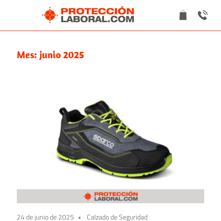
Saltar
al
Blog
Blog
contenido
de
Mes:
junio 2025
Protección
de
laboral
Masprotección
Laboral
24 de junio de 2025
Calzado de Seguridad